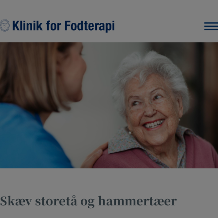
Hop
til
indholdet
Skæv storetå og hammertæer