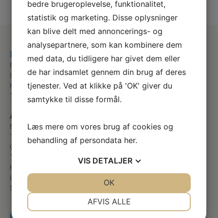
bedre brugeroplevelse, funktionalitet,
statistik og marketing. Disse oplysninger
kan blive delt med annoncerings- og
analysepartnere, som kan kombinere dem
Klinik for Fodterapi
med data, du tidligere har givet dem eller
Fridtjof Nansens Vej 2 K
de har indsamlet gennem din brug af deres
9210 Aalborg SØ
tjenester. Ved at klikke på 'OK' giver du
Kontakt@fodterapi-polarcenteret.dk
Telefon
+45 98131400
samtykke til disse formål.
Åbningstider
Læs mere om vores brug af cookies og
Mandag
Efter aftale
Tirsdag
Efter aftale
behandling af persondata
her
.
Onsdag
Efter aftale
Torsdag
Efter aftale
VIS
DETALJER
Fredag
Efter aftale
Lørdag
Lukket
JA
NEJ
OK
JA
NEJ
Søndag
Lukket
NØDVENDIGE
PRÆFERENCER
AFVIS ALLE
JA
NEJ
JA
NEJ
RING OG BESTIL TID