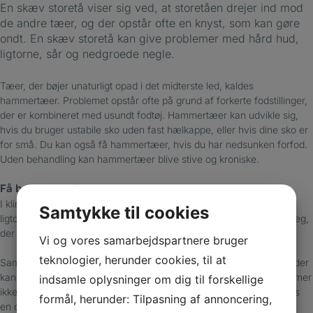
En skæv storetå viser sig ved, at storetåen drejer ind mod
de andre tæer, og der opstår ofte en knyst, som kan gøre
ondt. En skæv storetå kan give problemer med hård hud,
ligtorne, sår og nedgroede negle.
Tæer, der bøjer unaturligt opad i det midterste led, kaldes
hammertæer. Problemet opstår ofte på grund af forkerte fodstillinger,
der er kombineret med usundt fodtøj. Hammertæer kan udvikle sig,
hvis du bruger ustabile sko uden fast hælkappe, eller hvis dine sko er
for små. Du kan også få hammertæer, hvis du har nedsunken forfod.
Uden behandling kan hammertæer blive stive og kroniske.
Få behandlet dine gener
I klinikken kan vi behandle de gener, du oplever med hård hud,
Samtykke til cookies
ligtorne og negleproblemer. Vi fremstiller også aflastninger og indlæg,
der hjælper med at rette tæerne ud, hvis de stadig er mobile.
Vi og vores samarbejdspartnere bruger
teknologier, herunder cookies, til at
Samtidig vejleder vi dig i fodøvelser og hvordan du vælger fodtøj, der
kan forebygge, at dine problemer udvikler sig. Hvis dine fodproblemer
indsamle oplysninger om dig til forskellige
ikke vil forsvinde eller dine hammertæer er stive, kan operation hos
formål, herunder: Tilpasning af annoncering,
en ortopædkirurg blive nødvendig.